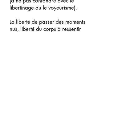
(à ne pas confondre avec le
libertinage au le voyeurisme).
La liberté de passer des moments
nus, liberté du corps à ressentir
intégralement l’air (ou l’eau)
ambiant, liberté de vivre à son
aise…
Mais la liberté implique aussi de
ne pas imposer son mode
de vie à d’autres qui ne le
partageraient pas, de ne pas
provoquer inutilement la gêne, de
ne pas agir en exhibitionniste.
Selon la Fédération Naturiste le
principe du naturisme repose sur
une nudité réciproque de la
personne massée et du masseur