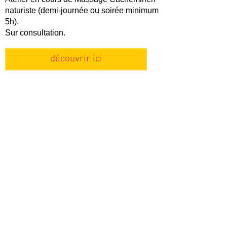
naturiste
(demi-journée ou soirée minimum
5h).
Sur consultation.
découvrir ici
Révenir massage tantrique
création & communication
@
MKZKAUR